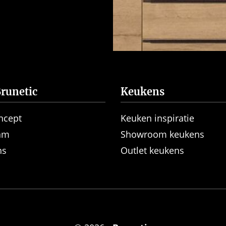
runetic
Keukens
ncept
Keuken inspiratie
am
Showroom keukens
ns
Outlet keukens