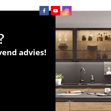
?
vend advies!