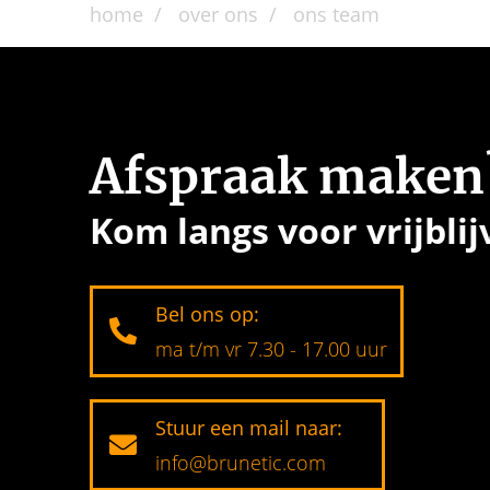
home
over ons
ons team
Afspraak maken
Kom langs voor vrijblij
Bel ons op:
ma t/m vr 7.30 - 17.00 uur
Stuur een mail naar:
info@brunetic.com