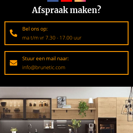
Afspraak maken?
Bel ons op:
ma t/m vr 7.30 - 17.00 uur
Stuur een mail naar:
info@brunetic.com