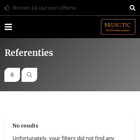
Grootste online keukenplatform in NL
Navigatie
Referenties
No results
Unfortunately, your filters did not find any