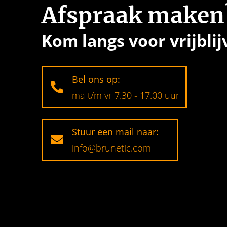
Afspraak maken
Kom langs voor vrijblij
Bel ons op:
ma t/m vr 7.30 - 17.00 uur
Stuur een mail naar:
info@brunetic.com