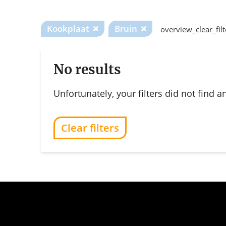
Kookplaat
Bruin
overview_clear_filt
No results
Unfortunately, your filters did not find an
Clear filters