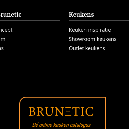
runetic
Keukens
ncept
Keuken inspiratie
am
Showroom keukens
ns
Outlet keukens