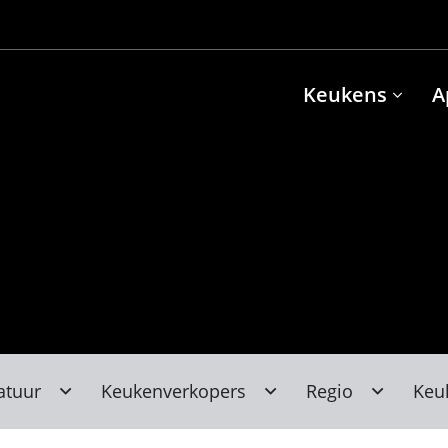
Keukens
A
atuur
Keukenverkopers
Regio
Keu