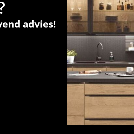
?
vend advies!