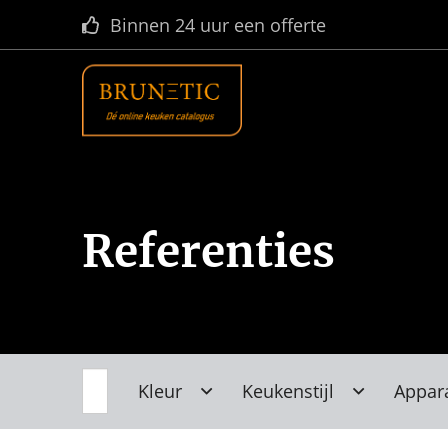
Grootste online keukenplatform in NL
Referenties
Kleur
Keukenstijl
Appar