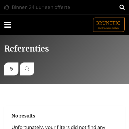
Grootste online keukenplatform in NL
Navigatie
Referenties
No results
Unfortunately, your filters did not find any